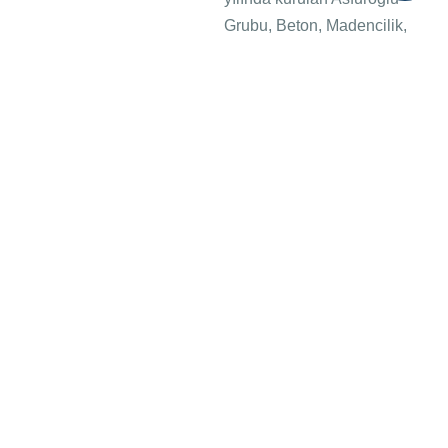
Grubu, Beton, Madencilik,
Demir Çelik, İnşaat ve İnşaat
Malzemeleri, Gayrimenkul,
Turizm ve Tarım sektörlerinde
faaliyet göstermektedir.
Bünyesinde bulunan şirketler
arasında Nasbeton, Denas
Madencilik, Depaş Demir
Çelik, Waxwing Hotel, The
Museum Hotel Antakya ve
Asfuroğlu Tarım yer
almaktadır.
Daha Fazla