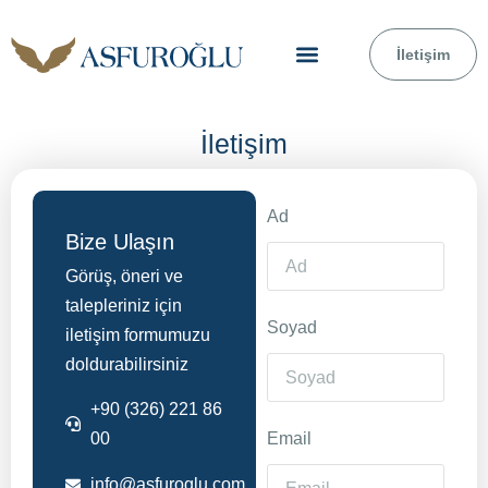
İletişim
Faaliyet Alanlarımız
İletişim
Ad
Bize Ulaşın
Görüş, öneri ve
talepleriniz için
Soyad
iletişim formumuzu
doldurabilirsiniz
+90 (326) 221 86
Email
00
info@asfuroglu.com