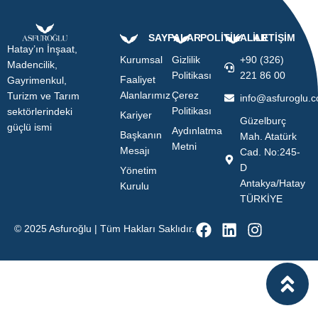
SAYFALAR
POLİTİKALAR
İLETİŞİM
Hatay’ın İnşaat,
Kurumsal
Gizlilik
+90 (326)
Madencilik,
Politikası
221 86 00
Faaliyet
Gayrimenkul,
Alanlarımız
Çerez
Turizm ve Tarım
info@asfuroglu.
Politikası
sektörlerindeki
Kariyer
Güzelburç
güçlü ismi
Aydınlatma
Başkanın
Mah. Atatürk
Metni
Mesajı
Cad. No:245-
D
Yönetim
Antakya/Hatay
Kurulu
TÜRKİYE
© 2025 Asfuroğlu | Tüm Hakları Saklıdır.